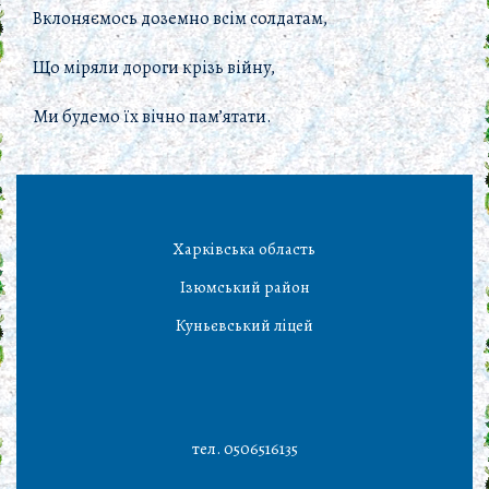
Вклоняємось доземно всім солдатам,
Що міряли дороги крізь війну,
Ми будемо їх вічно пам’ятати.
Харківська область
Ізюмський район
Куньєвський ліцей
тел. 0506516135