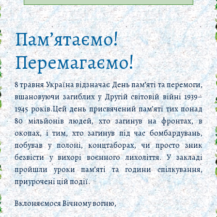
Пам’ятаємо!
Перемагаємо!
8 травня Україна відзначає День пам’яті та перемоги,
вшановуючи загиблих у Другій світовій війні 1939–
1945 років.Цей день присвячений пам’яті тих понад
80 мільйонів людей, хто загинув на фронтах, в
окопах, і тим, хто загинув під час бомбардувань,
побував у полоні, концтаборах, чи просто зник
безвісти у вихорі воєнного лихоліття. У закладі
пройшли уроки пам’яті та години спілкування,
приурочені цій події.
Вклоняємося Вічному вогню,