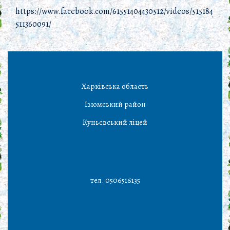
https://www.facebook.com/61551404430512/videos/515184
511360091/
Харківська область
Ізюмський район
Куньєвський ліцей
тел. 0506516135