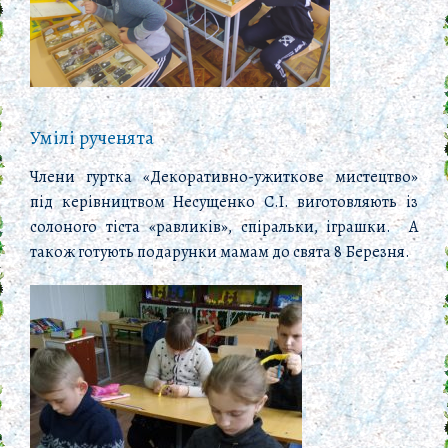
Умілі рученята
Члени гуртка «Декоративно-ужиткове мистецтво»
під керівництвом Несущенко С.І. виготовляють із
солоного тіста «равликів», спіральки, іграшки. А
також готують подарунки мамам до свята 8 Березня.