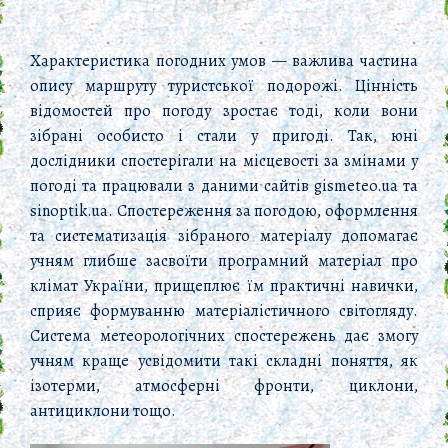
Характеристика погодних умов — важлива частина
опису маршруту туристської подорожі. Цінність
відомостей про погоду зростає тоді, коли вони
зібрані особисто і стали у пригоді. Так, юні
дослідники спостерігали на місцевості за змінами у
погоді та працювали з даними сайтів gismeteo.ua та
sinoptik.ua. Спостереження за погодою, оформлення
та систематизація зібраного матеріалу допомагає
учням глибше засвоїти програмний матеріал про
клімат України, прищеплює їм практичні навички,
сприяє формуванню матеріалістичного світогляду.
Система метеорологічних спостережень дає змогу
учням краще усвідомити такі складні поняття, як
ізотерми, атмосферні фронти, циклони,
антициклони тощо.