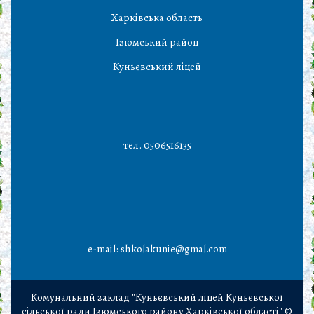
Харківська область
Ізюмський район
Куньєвський ліцей
тел. 0506516135
e-mail: shkolakunie@gmal.com
Комунальний заклад "Куньєвський ліцей Куньєвської
сільської ради Ізюмського району Харківської області" ©