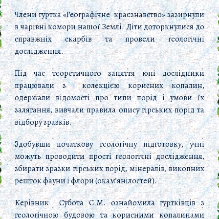
Члени гуртка «Географічне краєзнавство» зазирнули
в чарівні комори нашої Землі. Діти доторкнулися до
справжніх скарбів та провели геологічні
дослідження.
Під час теоретичного заняття юні дослідники
працювали з колекцією корисних копалин,
одержали відомості про типи порід і умови їх
залягання, вивчали правила опису гірських порід та
відбору зразків.
Здобувши початкову геологічну підготовку, учні
можуть проводити прості геологічні дослідження,
збирати зразки гірських порід, мінералів, викопних
решток фауни і флори (окам’янілостей).
Керівник Субота С.М. ознайомила гуртківців з
геологічною будовою та корисними копалинами