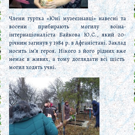
Члени гуртка «Юні музеєзнавці» навесні та
восени прибирають могилу воїна-
інтернаціоналіста Байкова Ю.С., який 20-
річним загинув у 1984 р. в Афганістані. Заклад
носить ім’я героя. Нікого з його рідних вже
немає в живих, а тому доглядати всі шість
могил ходять учні.