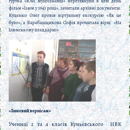
гуртка «Юні музеєзнавці» переглянули в цей день
фільм «Ізюм у 1943 році», зачитали архівні документи.
Куценко Олег провів віртуальну екскурсію «Як це
було», а Барабанщикова Софія прочитала вірш «На
Ізюмському плацдармі»
«Зимовий вернісаж»
Учениці 2 та 4 класів Куньєвського НВК