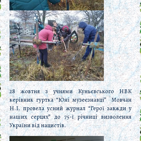
28 жовтня з учнями Куньєвського НВК
керівник гуртка “Юні музеєзнавці” Мовчан
Н.І. провела усний журнал “Герої завжди у
наших серцях” до 75-ї річниці визволення
України від нацистів.