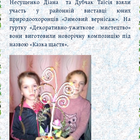
Несущенко Діана та Дубчак Таїсія взяли
участь у районній виставці юних
природоохоронців «Зимовий вернісаж». На
гуртку «Декоративно-ужиткове мистецтво»
вони виготовили новорічну композицію під
назвою «Казка щастя».