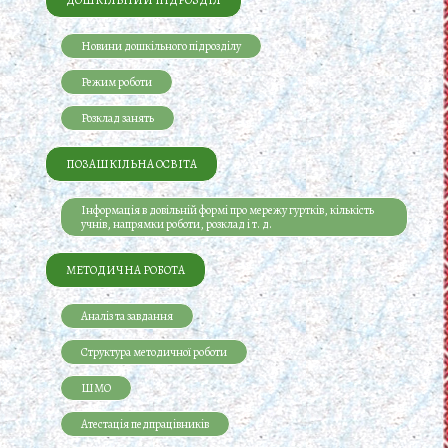
Новини дошкільного підрозділу
Режим роботи
Розклад занять
ПОЗАШКІЛЬНА ОСВІТА
Інформація в довільній формі про мережу гуртків, кількість
учнів, напрямки роботи, розклад і т. д.
МЕТОДИЧНА РОБОТА
Аналіз та завдання
Структура методичної роботи
ШМО
Атестація педпрацівників