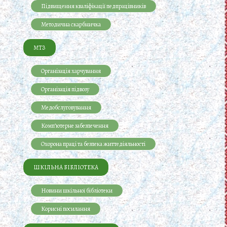
Підвищення кваліфікації педпрацівників
Методична скарбничка
МТЗ
Організація харчування
Організація підвозу
Медобслуговування
Комп’ютерне забезпечення
Охорона праці та безпека життедіяльності
ШКІЛЬНА БІБЛІОТЕКА
Новини шкільної бібліотеки
Корисні посилання