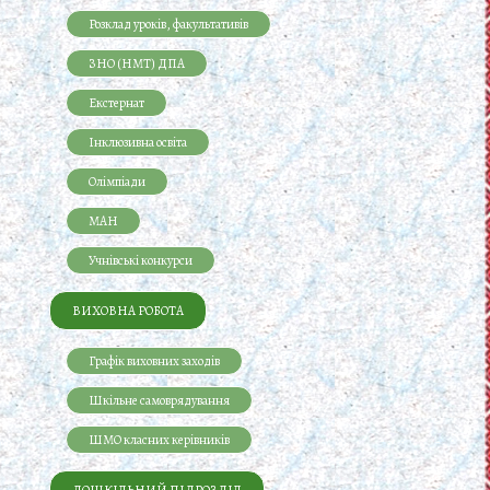
Розклад уроків, факультативів
ЗНО (НМТ) ДПА
Екстернат
Інклюзивна освіта
Олімпіади
МАН
Учнівські конкурси
ВИХОВНА РОБОТА
Графік виховних заходів
Шкільне самоврядування
ШМО класних керівників
ДОШКІЛЬНИЙ ПІДРОЗДІЛ