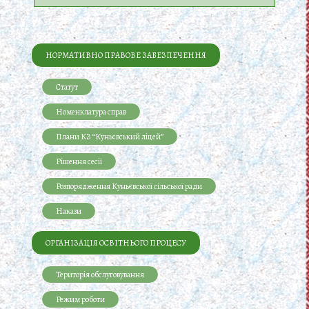
НОРМАТИВНО ПРАВОВЕ ЗАБЕЗПЕЧЕННЯ
Статут
Номенклатура справ
Плани КЗ “Куньєвський ліцей”
Рішення сесії
Розпорядження Куньєвської сільської ради
Накази
ОРГАНІЗАЦІЯ ОСВІТНЬОГО ПРОЦЕСУ
Територія обслуговування
Режим роботи