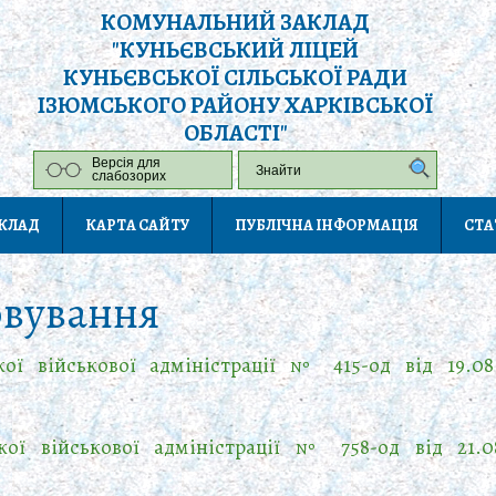
КОМУНАЛЬНИЙ ЗАКЛАД
"КУНЬЄВСЬКИЙ ЛІЦЕЙ
КУНЬЄВСЬКОЇ СІЛЬСЬКОЇ РАДИ
ІЗЮМСЬКОГО РАЙОНУ ХАРКІВСЬКОЇ
ОБЛАСТІ"
Версія для
слабозорих
АКЛАД
КАРТА САЙТУ
ПУБЛІЧНА ІНФОРМАЦІЯ
СТА
овування
кої військової адміністрації
№ 415-од від 19.08
кої військової адміністрації № 758-од від 21.0