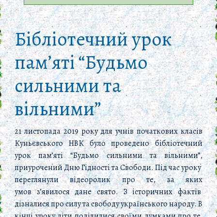
Бібліотечний урок
пам’яті “Будьмо
сильними та
вільними”
21 листопада 2019 року для учнів початкових класів
Куньєвського НВК було проведено бібліотечний
урок пам’яті “Будьмо сильними та вільними”
,
приурочений Дню Гідності та Свободи. Під час уроку
переглянули відеоролик про те, за яких
умов з’явилося дане свято. З історичних фактів
дізналися про силу та свободу українського народу. В
кінці уроку діти поділилися своїми думками про те,