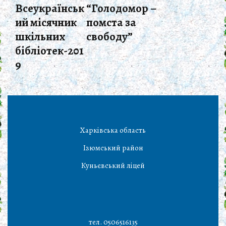
Всеукраїнськ
“Голодомор –
ий місячник
помста за
шкільних
свободу”
бібліотек-201
9
Харківська область
Ізюмський район
Куньєвський ліцей
тел. 0506516135