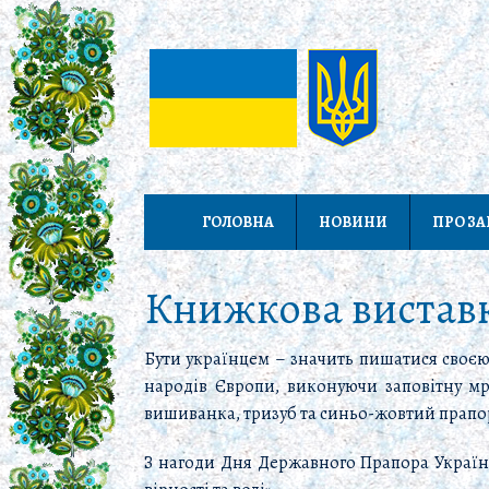
ГОЛОВНА
НОВИНИ
ПРО З
Книжкова виставка
Бути українцем – значить пишатися своє
народів Європи, виконуючи заповітну мр
вишиванка, тризуб та синьо-жовтий прапо
З нагоди Дня Державного Прапора Україн