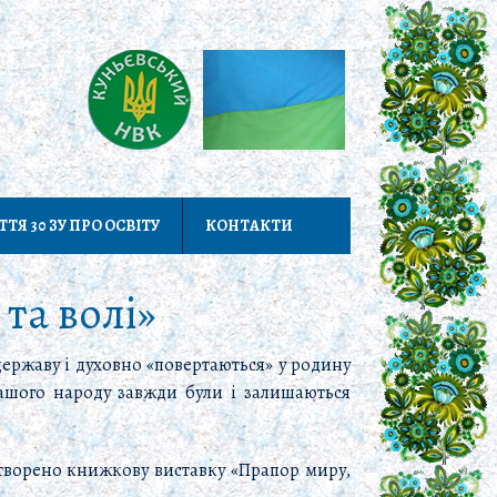
ТТЯ 30 ЗУ ПРО ОСВІТУ
КОНТАКТИ
та волі»
ержаву і духовно «повертаються» у родину
нашого народу завжди були і залишаються
творено книжкову виставку «Прапор миру,