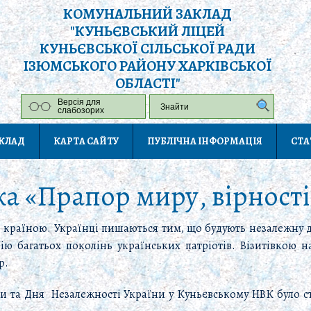
КОМУНАЛЬНИЙ ЗАКЛАД
"КУНЬЄВСЬКИЙ ЛІЦЕЙ
КУНЬЄВСЬКОЇ СІЛЬСЬКОЇ РАДИ
ІЗЮМСЬКОГО РАЙОНУ ХАРКІВСЬКОЇ
ОБЛАСТІ"
Версія для
слабозорих
АКЛАД
КАРТА САЙТУ
ПУБЛІЧНА ІНФОРМАЦІЯ
СТА
 «Прапор миру, вірності 
ю країною.
Українці пишаються тим, що будують незалежну д
ію багатьох поколінь українських патріотів. Візитівкою 
р.
и та Дня Незалежності України у Куньєвському НВК було с