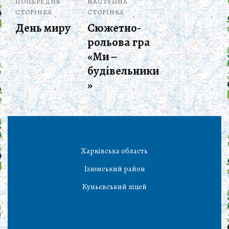
ПОПЕРЕДНЯ
НАСТУПНА
СТОРІНКА
СТОРІНКА
День миру
Сюжетно-
рольова гра
«Ми –
будівельники
»
Харківська область
Ізюмський район
Куньєвський ліцей