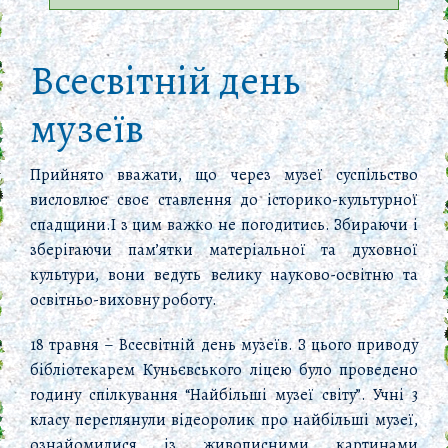
Всесвітній день
музеїв
Прийнято вважати, що через музеї суспільство
висловлює своє ставлення до історико-культурної
спадщини.
І з цим важко не погодитись. Збираючи і
зберігаючи пам’ятки матеріальної та духовної
культури, вони ведуть велику науково-освітню та
освітньо-виховну роботу.
18 травня – Всесвітній день музеїв. З цього приводу
бібліотекарем Куньєвського ліцею було проведено
годину спілкування “Найбільші музеї світу”. Учні 3
класу переглянули відеоролик про найбільші музеї,
ознайомилися із живописними картинами