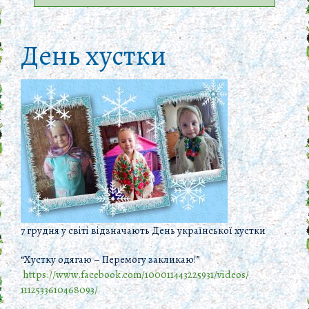
День хустки
7 грудня у світі відзначають День української хустки
“Хустку одягаю – Перемогу закликаю!”
https://www.facebook.com/
100011443225931/videos/
1112533610468093/