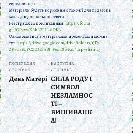
середовище».
Матеріали будуть корисними також і для педагогів
закладів дошкільної освіти.
Реєстрація за покликанням:
https://forms.
gle/QP2vwX8hLPFU4dDK8
Ознайомитися з матеріалами презентацій можна
тут:
https://drive.google.com/
drive/folders/1JF7-
ZPvO48EYCZ02KhsSt_Pemt8fvFaL?
usp=sharing
ПОПЕРЕДНЯ
НАСТУПНА
СТОРІНКА
СТОРІНКА
День Матері
СИЛА РОДУ І
СИМВОЛ
НЕЗЛАМНОС
ТІ –
ВИШИВАНК
А!