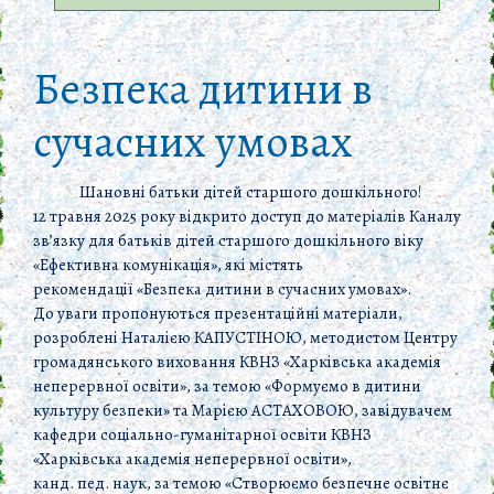
Безпека дитини в
сучасних умовах
Шановні батьки дітей старшого дошкільного!
12 травня 2025 року відкрито доступ до матеріалів Каналу
зв’язку для батьків дітей старшого дошкільного віку
«Ефективна комунікація», які містять
рекомендації «Безпека дитини в сучасних умовах».
До уваги пропонуються презентаційні матеріали,
розроблені Наталією КАПУСТІНОЮ, методистом Центру
громадянського виховання КВНЗ «Харківська академія
неперервної освіти», за темою «Формуємо в дитини
культуру безпеки» та Марією АСТАХОВОЮ, завідувачем
кафедри соціально-гуманітарної освіти КВНЗ
«Харківська академія неперервної освіти»,
канд. пед. наук, за темою «Створюємо безпечне освітнє