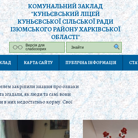
КОМУНАЛЬНИЙ ЗАКЛАД
"КУНЬЄВСЬКИЙ ЛІЦЕЙ
КУНЬЄВСЬКОЇ СІЛЬСЬКОЇ РАДИ
ІЗЮМСЬКОГО РАЙОНУ ХАРКІВСЬКОЇ
ОБЛАСТІ"
Версія для
слабозорих
АКЛАД
КАРТА САЙТУ
ПУБЛІЧНА ІНФОРМАЦІЯ
СТА
ателем закріпили знання про ознаки
а згадали, як люди та самі вони
и в них недостатньо корму. Свої