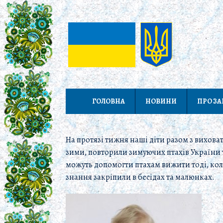
ГОЛОВНА
НОВИНИ
ПРО З
На протязі тижня наші діти разом з вихов
зими, повторили зимуючих птахів України т
можуть допомогти птахам вижити тоді, кол
знання закріпили в бесідах та малюнках.