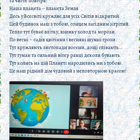
та чисте повітря!
Наша планета – планета Земля
Десь у Всесвіті кружляє для усіх Світів відкритий
Цей будинок наш з тобою, сонцем лагідним зігрітий.
Тепло тут буває влітку, взимку холод та морози.
По весні – садів цвітіння і весняні шумні грози.
Тут кружляють листопади восени, дощі співають…
Тут туман та сильний вітер ранці деколи бувають
Тут колись на цій Планеті народились ми з тобою.
Це наш рідний дім чудовий з неповторною красою!