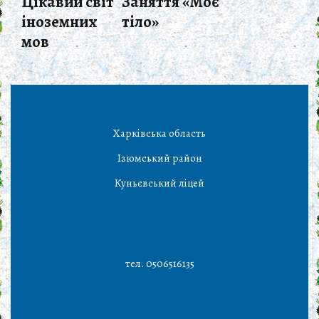
Цікавий світ
Заняття «Моє
іноземних
тіло»
мов
Харківська область
Ізюмський район
Куньєвський ліцей
тел. 0506516135