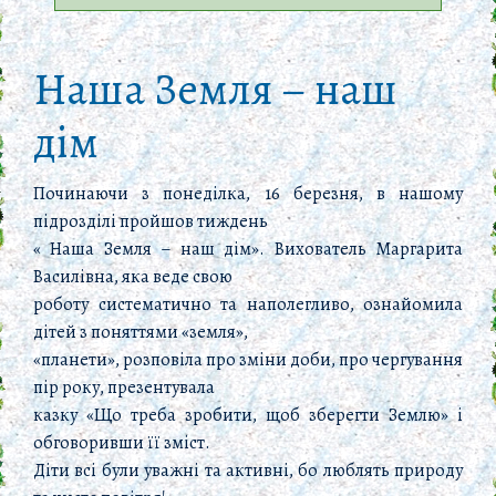
Наша Земля – наш
дім
Починаючи з понеділка, 16 березня, в нашому
підрозділі пройшов тиждень
« Наша Земля – наш дім». Вихователь Маргарита
Василівна, яка веде свою
роботу систематично та наполегливо, ознайомила
дітей з поняттями «земля»,
«планети», розповіла про зміни доби, про чергування
пір року, презентувала
казку «Що треба зробити, щоб зберегти Землю» і
обговоривши її зміст.
Діти всі були уважні та активні, бо люблять природу