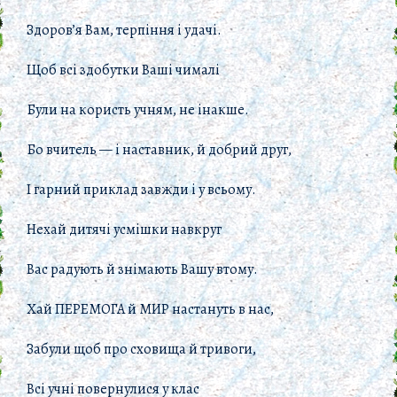
Здоров’я Вам, терпіння і удачі.
Щоб всі здобутки Ваші чималі
Були на користь учням, не інакше.
Бо вчитель — і наставник, й добрий друг,
І гарний приклад завжди і у всьому.
Нехай дитячі усмішки навкруг
Вас радують й знімають Вашу втому.
Хай ПЕРЕМОГА й МИР настануть в нас,
Забули щоб про сховища й тривоги,
Всі учні повернулися у клас