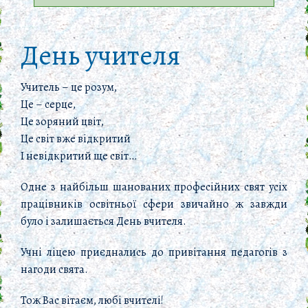
День учителя
Учитель – це розум,
Це – серце,
Це зоряний цвіт,
Це світ вже відкритий
І невідкритий ще світ…
Одне з найбільш шанованих професійних свят усіх
працівників освітньої сфери звичайно ж завжди
було і залишається День вчителя.
Учні ліцею приєднались до привітання педагогів з
нагоди свята.
Тож Вас вітаєм, любі вчителі!