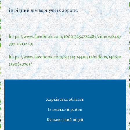
і в рідний дім вернули їх дороги.
https://www.facebook.com/100013254282487/videos/8487
79710713229/
https://www.facebook.com/61551404430512/videos/146630
1590830765/
Харківська область
Ізюмський район
Куньєвський ліцей