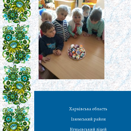
Харківська область
Ізюмський район
Куньєвський ліцей