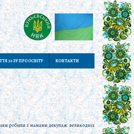
ТТЯ 30 ЗУ ПРО ОСВІТУ
КОНТАКТИ
ленням робили з мамами декупаж великодніх