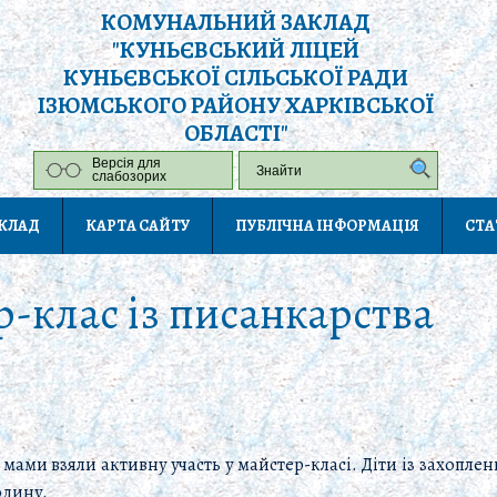
КОМУНАЛЬНИЙ ЗАКЛАД
"КУНЬЄВСЬКИЙ ЛІЦЕЙ
КУНЬЄВСЬКОЇ СІЛЬСЬКОЇ РАДИ
ІЗЮМСЬКОГО РАЙОНУ ХАРКІВСЬКОЇ
ОБЛАСТІ"
Версія для
слабозорих
АКЛАД
КАРТА САЙТУ
ПУБЛІЧНА ІНФОРМАЦІЯ
СТА
-клас із писанкарства
та мами взяли активну участь у майстер-класі. Діти із захоп
одину.