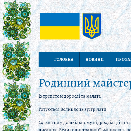
ГОЛОВНА
НОВИНИ
ПРО З
Родинний майстер
Із трепетом дорослі та малята
Готуються Великдень зустрічати
24 квітня у дошкільному підрозділі діти 
писанок. Великодні традиції зміцнюють р