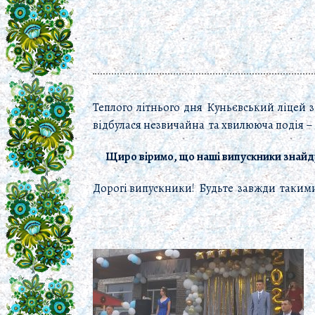
Теплого літнього дня Куньєвський ліцей зі
відбулася незвичайна та хвилююча подія –
Щиро віримо, що наші випускники знайду
Дорогі випускники! Будьте завжди такими 