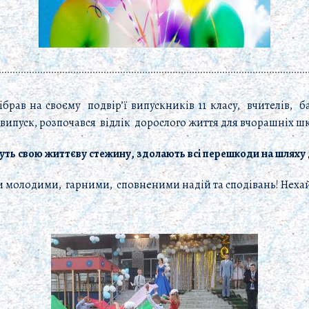
брав на своєму подвір’ї випускників 11 класу, вчителів, ба
 випуск, розпочався відлік дорослого життя для вчорашніх ш
ть свою життєву стежину, здолають всі перешкоди на шляху 
молодими, гарними, сповненими надій та сподівань! Нехай зб